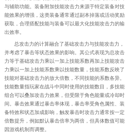
与辅助功能。装备附加技能攻击力来源于特定装备对技
能效果的增强，这类装备通常通过副本掉落或活动奖励
获取，合理搭配技能与装备可以最大化技能攻击力的输
出效率。
总攻击力的计算融合了基础攻击力与技能攻击力，
并考虑了暴击等状态效果的影响。其公式表现为总攻击
力等于基础攻击力乘以一加上技能系数再加上技能攻击
力乘以一加上技能系数乘以技能数量，技能系数反映了
技能对基础攻击力的放大倍数，不同技能的系数各异。
技能数量指玩家在战斗中同时使用的技能数目，多技能
组合可以叠加攻击力效果，但受限于角色能量或冷却时
间。暴击效果通过暴击率体现，暴击率受角色属性、装
备特效和状态加成影响，触发暴击时攻击力通常按一定
倍数提升，例如默认暴击倍率为两倍，但具体数值可能
因游戏机制而调整。