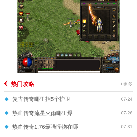
热门攻略
+更多
复古传奇哪里招5个护卫
07-24
热血传奇流星火雨哪里爆
07-26
热血传奇1.76最强怪物在哪
07-31