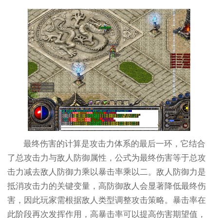
最终伤害的计算是攻击力体系的最后一环，它结合
了总攻击力与敌人防御属性，公式为最终伤害等于总攻
击力减去敌人防御力乘以暴击率乘以二。敌人防御力是
抵消攻击力的关键变量，高防御敌人会显著降低最终伤
害，因此玩家需根据敌人类型调整攻击策略。暴击率在
此阶段再次发挥作用，高暴击率可以提高伤害期望值，