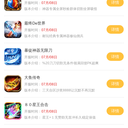
详情
开服时间：
07月/08日
版本介绍：
神器专属全屏秒捡群体切割全屏吸怪
最终De世界
详情
开服时间：
07月/08日
版本介绍：
耐玩经典专属神器修仙佣兵
暴徒神器无限刀
详情
开服时间：
07月/08日
版本介绍：
%20刀刀切割无条件领满回馈PK超爽
大鱼传奇
详情
开服时间：
07月/08日
版本介绍：
三天合区沙奖8888让沉默不再沉默
８０星王合击
详情
开服时间：
07月/08日
版本介绍：
星王+１无赞助无首冲长久稳定保值