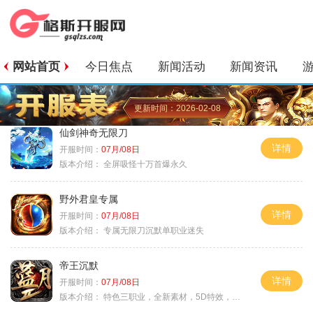
网站首页
今日焦点
新闻活动
新闻资讯
更新时间：2026-02-08
仙剑神奇无限刀
详情
开服时间：
07月/08日
版本介绍：
全屏吸怪十万首爆永久
野外君皇专属
详情
开服时间：
07月/08日
版本介绍：
专属无限刀沉默单职业迷失
帝王沉默
详情
开服时间：
07月/08日
版本介绍：
特色三职业，全新素材，5D特效，不卡图