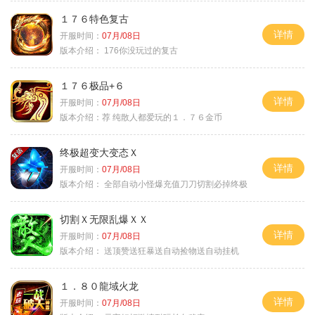
１７６特色复古
详情
开服时间：
07月/08日
版本介绍：
176你没玩过的复古
１７６极品+６
详情
开服时间：
07月/08日
版本介绍：
荐 纯散人都爱玩的１．７６金币
终极超变大变态Ｘ
详情
开服时间：
07月/08日
版本介绍：
全部自动小怪爆充值刀刀切割必掉终极
切割Ｘ无限乱爆ＸＸ
详情
开服时间：
07月/08日
版本介绍：
送顶赞送狂暴送自动捡物送自动挂机
１．８０龍域火龙
详情
开服时间：
07月/08日