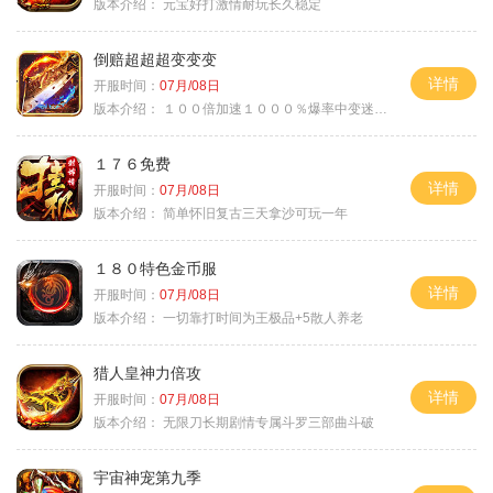
版本介绍：
元宝好打激情耐玩长久稳定
倒赔超超超变变变
详情
开服时间：
07月/08日
版本介绍：
１００倍加速１０００％爆率中变迷失单职
１７６免费
详情
开服时间：
07月/08日
版本介绍：
简单怀旧复古三天拿沙可玩一年
１８０特色金币服
详情
开服时间：
07月/08日
版本介绍：
一切靠打时间为王极品+5散人养老
猎人皇神力倍攻
详情
开服时间：
07月/08日
版本介绍：
无限刀长期剧情专属斗罗三部曲斗破
宇宙神宠第九季