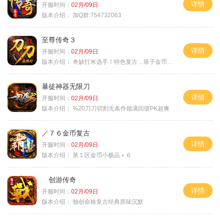
详情
开服时间：
02月/09日
版本介绍：
加Q群:754732063
至尊传奇３
详情
开服时间：
02月/09日
版本介绍：
奇缺打米选手！特色复古，珠子金币释放珠子
暴徒神器无限刀
详情
开服时间：
02月/09日
版本介绍：
%20刀刀切割无条件领满回馈PK超爽
／７６金币复古
详情
开服时间：
02月/09日
版本介绍：
第１区金币小极品＋６
创游传奇
详情
开服时间：
02月/09日
版本介绍：
独创命格复古经典原味沉默