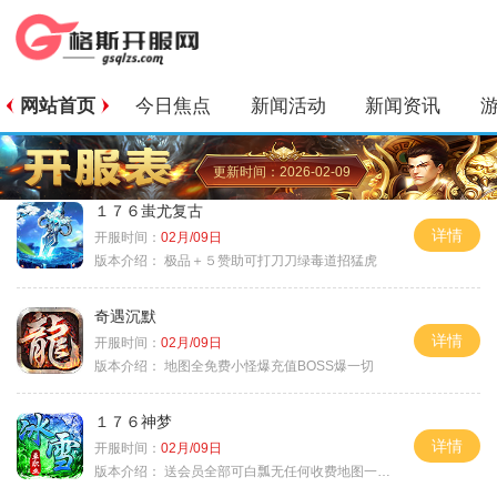
网站首页
今日焦点
新闻活动
新闻资讯
更新时间：2026-02-09
１７６蚩尤复古
详情
开服时间：
02月/09日
版本介绍：
极品＋５赞助可打刀刀绿毒道招猛虎
奇遇沉默
详情
开服时间：
02月/09日
版本介绍：
地图全免费小怪爆充值BOSS爆一切
１７６神梦
详情
开服时间：
02月/09日
版本介绍：
送会员全部可白瓢无任何收费地图一切靠打