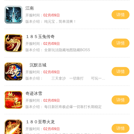
江南
详情
开服时间：
02月/09日
版本介绍：
纯元宝，简单清爽！
１８５玉兔传奇
详情
开服时间：
02月/09日
版本介绍：
全新玩法隐藏地图隐藏BOSS
沉默古城
详情
开服时间：
02月/09日
版本介绍：
三天拿沙 一切靠打 可玩一年
奇迹冰雪
详情
开服时间：
02月/09日
版本介绍：
每日新区终极必爆一切靠打长期稳定
１８０至尊火龙
详情
开服时间：
02月/09日