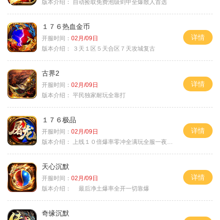
版本介绍：
自动捡取免费泡级剑甲全爆散人首选
１７６热血金币
详情
开服时间：
02月/09日
版本介绍：
３天１区５天合区７天攻城复古
古界2
详情
开服时间：
02月/09日
版本介绍：
平民独家耐玩全靠打
１７６极品
详情
开服时间：
02月/09日
版本介绍：
上线１０倍爆率零冲全满玩全服一夜终极
天心沉默
详情
开服时间：
02月/09日
版本介绍：
最后净土爆率全开一切靠爆
奇缘沉默