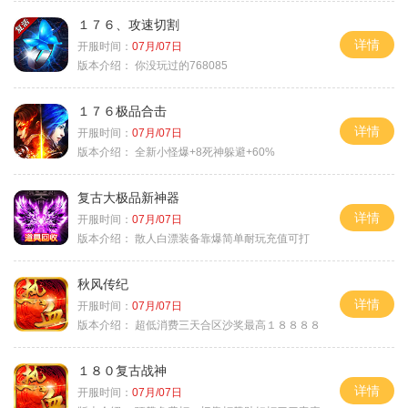
１７６、攻速切割
详情
开服时间：
07月/07日
版本介绍：
你没玩过的768085
１７６极品合击
详情
开服时间：
07月/07日
版本介绍：
全新小怪爆+8死神躲避+60%
复古大极品新神器
详情
开服时间：
07月/07日
版本介绍：
散人白漂装备靠爆简单耐玩充值可打
秋风传纪
详情
开服时间：
07月/07日
版本介绍：
超低消费三天合区沙奖最高１８８８８
１８０复古战神
详情
开服时间：
07月/07日