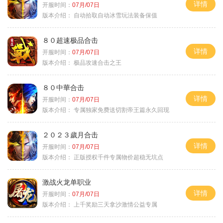
详情
开服时间：
07月/07日
版本介绍：
自动拾取自动冰雪玩法装备保值
８０超速极品合击
详情
开服时间：
07月/07日
版本介绍：
极品攻速合击之王
８０中華合击
详情
开服时间：
07月/07日
版本介绍：
专属独家免费送切割帝王篇永久回现
２０２３歲月合击
详情
开服时间：
07月/07日
版本介绍：
正版授权千件专属物价超稳无坑点
激战火龙单职业
详情
开服时间：
07月/07日
版本介绍：
上千奖励三天拿沙激情公益专属