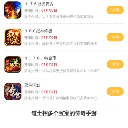
１.７６卧虎复古
详情
开服时间：
07月/07日
版本介绍：
１７６装备简单经典还原极致新版
１８０战神终极
详情
开服时间：
07月/07日
版本介绍：
战神复古开天终极无捐献无顶榜地图
１、７６、纯金币
详情
开服时间：
07月/07日
版本介绍：
道法超猛无沙捐免费送首冲０３年金币
鸾鸟沉默
详情
开服时间：
07月/07日
版本介绍：
赞助可打自动拾取茴收不卖装备半公益服
道士招多个宝宝的传奇手游