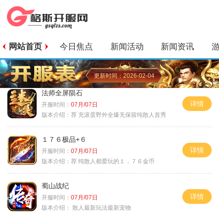
网站首页
今日焦点
新闻活动
新闻资讯
更新时间：2026-02-04
法师全屏陨石
详情
开服时间：
07月/07日
版本介绍：
荐 充滚蛋野外全爆无保留纯散人首秀
１７６极品+６
详情
开服时间：
07月/07日
版本介绍：
荐 纯散人都爱玩的１．７６金币
蜀山战纪
详情
开服时间：
07月/07日
版本介绍：
散人最新玩法最新宠物