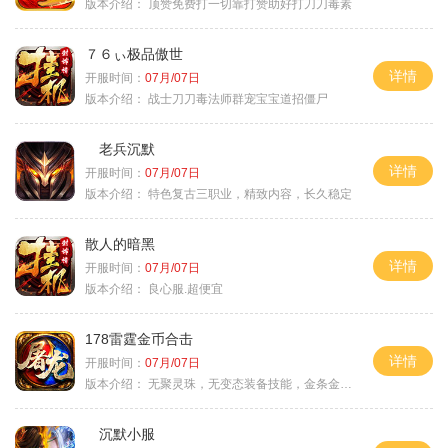
版本介绍：
顶赞免费打一切靠打赞助好打刀刀毒素
７６ぃ极品傲世
详情
开服时间：
07月/07日
版本介绍：
战士刀刀毒法师群宠宝宝道招僵尸
老兵沉默
详情
开服时间：
07月/07日
版本介绍：
特色复古三职业，精致内容，长久稳定
散人的暗黑
详情
开服时间：
07月/07日
版本介绍：
良心服.超便宜
178雷霆金币合击
详情
开服时间：
07月/07日
版本介绍：
无聚灵珠，无变态装备技能，金条金刚石保底
沉默小服