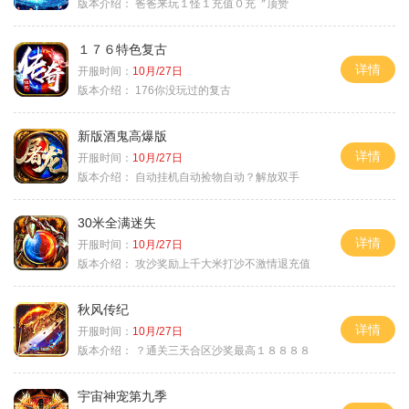
版本介绍：
爸爸来玩１怪１充值０充〞顶赞
１７６特色复古
详情
开服时间：
10月/27日
版本介绍：
176你没玩过的复古
新版酒鬼高爆版
详情
开服时间：
10月/27日
版本介绍：
自动挂机自动捡物自动？解放双手
30米全满迷失
详情
开服时间：
10月/27日
版本介绍：
攻沙奖励上千大米打沙不激情退充值
秋风传纪
详情
开服时间：
10月/27日
版本介绍：
？通关三天合区沙奖最高１８８８８
宇宙神宠第九季