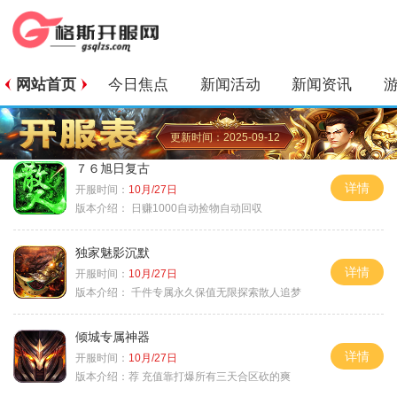
网站首页
今日焦点
新闻活动
新闻资讯
更新时间：2025-09-12
７６旭日复古
详情
开服时间：
10月/27日
版本介绍：
日赚1000自动捡物自动回収
独家魅影沉默
详情
开服时间：
10月/27日
版本介绍：
千件专属永久保值无限探索散人追梦
倾城专属神器
详情
开服时间：
10月/27日
版本介绍：
荐 充值靠打爆所有三天合区砍的爽