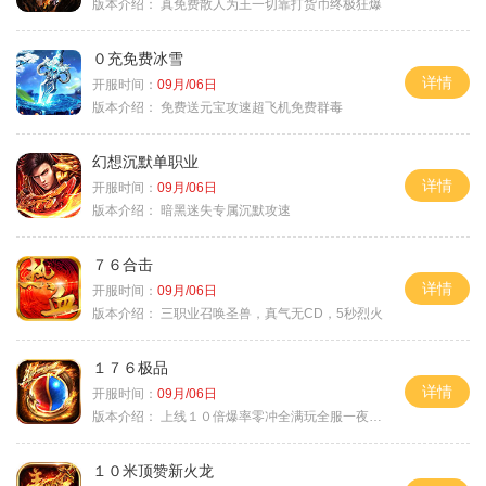
版本介绍：
真免费散人为王一切靠打货币终极狂爆
０充免费冰雪
详情
开服时间：
09月/06日
版本介绍：
免费送元宝攻速超飞机免费群毒
幻想沉默单职业
详情
开服时间：
09月/06日
版本介绍：
暗黑迷失专属沉默攻速
７６合击
详情
开服时间：
09月/06日
版本介绍：
三职业召唤圣兽，真气无CD，5秒烈火
１７６极品
详情
开服时间：
09月/06日
版本介绍：
上线１０倍爆率零冲全满玩全服一夜终极
１０米顶赞新火龙