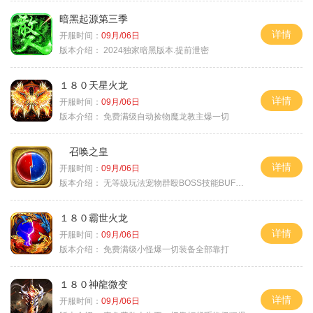
暗黑起源第三季
详情
开服时间：
09月/06日
版本介绍：
2024独家暗黑版本.提前泄密
１８０天星火龙
详情
开服时间：
09月/06日
版本介绍：
免费满级自动捡物魔龙教主爆一切
召唤之皇
详情
开服时间：
09月/06日
版本介绍：
无等级玩法宠物群殴BOSS技能BUFF铭文B
１８０霸世火龙
详情
开服时间：
09月/06日
版本介绍：
免费满级小怪爆一切装备全部靠打
１８０神龍微变
详情
开服时间：
09月/06日