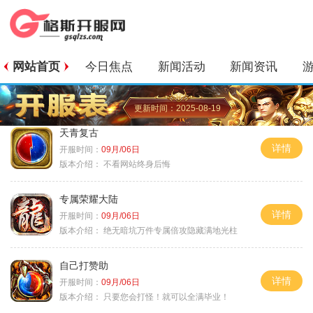
网站首页
今日焦点
新闻活动
新闻资讯
更新时间：2025-08-19
天青复古
详情
开服时间：
09月/06日
版本介绍：
不看网站终身后悔
专属荣耀大陆
详情
开服时间：
09月/06日
版本介绍：
绝无暗坑万件专属倍攻隐藏满地光柱
自己打赞助
详情
开服时间：
09月/06日
版本介绍：
只要您会打怪！就可以全满毕业！