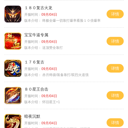
１８０复古火龙
详情
开服时间：
09月/04日
版本介绍：
终极全爆一切靠打爆率看脸１０倍爆率
宝宝牛逼专属
详情
开服时间：
09月/04日
版本介绍：
送顶赞全靠打
１７６复古
详情
开服时间：
09月/04日
版本介绍：
赤月终级/装备靠打/双烈火道强
８０星王合击
详情
开服时间：
09月/04日
版本介绍：
怀旧星王+1
暗夜沉默
详情
开服时间：
09月/04日