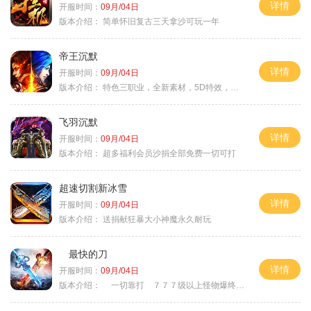
详情
开服时间：
09月/04日
版本介绍：
简单怀旧复古三天拿沙可玩一年
帝王沉默
详情
开服时间：
09月/04日
版本介绍：
特色三职业，全新素材，5D特效，不卡图
飞羽沉默
详情
开服时间：
09月/04日
版本介绍：
超多福利会员沙捐全部免费一切可打
超速切割新冰雪
详情
开服时间：
09月/04日
版本介绍：
送捐献狂暴大小神魔永久耐玩
最快的刀
详情
开服时间：
09月/04日
版本介绍：
一切靠打 ７７７级以上怪物爆终极