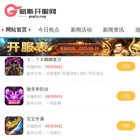
网站首页
今日焦点
新闻活动
新闻资讯
更新时间：2025-08-18
１．７６幽幽复古
详情
开服时间：
09月/04日
版本介绍：
全部靠打.内置挂机1.801.76火龙沉默微变
微变单职业
详情
开服时间：
09月/04日
版本介绍：
一切全爆
宝宝专属
详情
开服时间：
09月/04日
版本介绍：
一切靠打