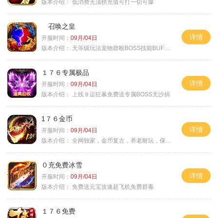
版本介绍：
低消费无顶榜充值可打一切可爆
召唤之皇
详情
开服时间：
09月/04日
版本介绍：
无等级玩法宠物群殴BOSS技能BUFF铭文B
１７６专属极品
详情
开服时间：
09月/04日
版本介绍：
上线９运狂暴免费送专属BOSS无沙捐
1７６金币
详情
开服时间：
09月/04日
版本介绍：
全网独家，金币复古，养老耐玩，保底回収
０充免费冰雪
详情
开服时间：
09月/04日
版本介绍：
免费送元宝攻速超飞机免费群毒
１７６免费