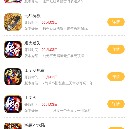
版本介绍：
送捐献狂暴顶赞时装速来？
无尽沉默
详情
开服时间：
01月/03日
版本介绍：
独创新玩法散人追梦长期耐玩
遮天迷失
详情
开服时间：
01月/03日
版本介绍：
纯元宝无捐献无狂暴无顶榜
１７６免费
详情
开服时间：
01月/03日
版本介绍：
2简单怀旧复古三天拿沙可玩一年
１７６
详情
开服时间：
01月/03日
版本介绍：
只卖一个会员，一切靠打
鸿蒙27大陆