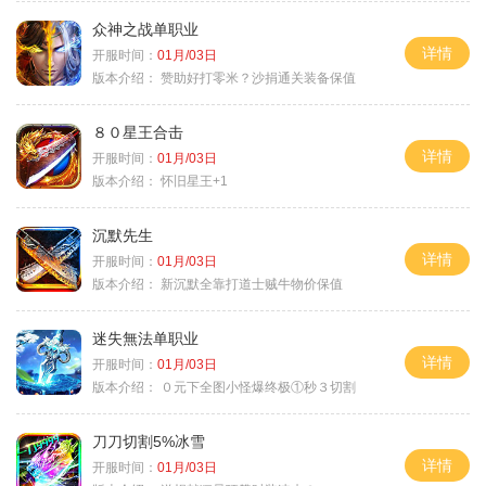
众神之战单职业
详情
开服时间：
01月/03日
版本介绍：
赞助好打零米？沙捐通关装备保值
８０星王合击
详情
开服时间：
01月/03日
版本介绍：
怀旧星王+1
沉默先生
详情
开服时间：
01月/03日
版本介绍：
新沉默全靠打道士贼牛物价保值
迷失無法单职业
详情
开服时间：
01月/03日
版本介绍：
０元下全图小怪爆终极①秒３切割
刀刀切割5%冰雪
详情
开服时间：
01月/03日