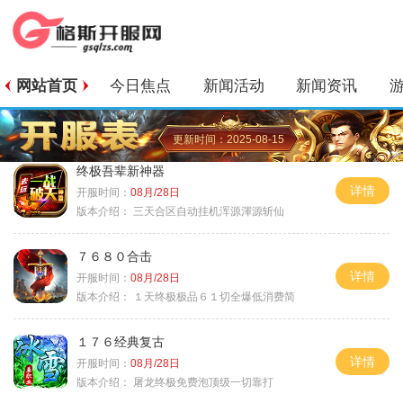
网站首页
今日焦点
新闻活动
新闻资讯
更新时间：2025-08-15
终极吾辈新神器
详情
开服时间：
08月/28日
版本介绍：
三天合区自动挂机浑源渾源斩仙
７６８０合击
详情
开服时间：
08月/28日
版本介绍：
１天终极极品６１切全爆低消费简
１７６经典复古
详情
开服时间：
08月/28日
版本介绍：
屠龙终极免费泡顶级一切靠打