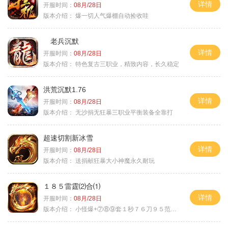
详情
开服时间：
08月/28日
版本介绍：
爆一切人气爆棚自动捡收哇
老兵沉默
详情
开服时间：
08月/28日
版本介绍：
特色复古三职业，精致内容，长久稳定
洪荒沉默1.76
详情
开服时间：
08月/28日
版本介绍：
无沙捐无狂暴三职业平衡装备全靠打
超速切割新冰雪
详情
开服时间：
08月/28日
版本介绍：
送捐献狂暴大小神魔永久耐玩
１８５雷霆⑵合⑴
详情
开服时间：
08月/28日
版本介绍：
小怪爆+⑦⑧⑨套１秒７６刀９５范围捡