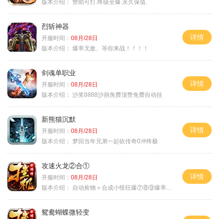
版本介绍：
赞助可打.终级全爆.永久保值.
烈斩神器
详情
开服时间：
08月/28日
版本介绍：
爆率无敌、等你来战！！！！
剑魂单职业
详情
开服时间：
08月/28日
版本介绍：
沙奖8888沙捐免费顶赞免费自动挂
新熊猫沉默
详情
开服时间：
08月/28日
版本介绍：
梦回当年兄弟一起砍传奇0冲终极
攻速火龙②合①
详情
开服时间：
08月/28日
版本介绍：
自动捡物＋合成小怪狂爆⑦⑧⑨爆率+９
鸳鸯蝴蝶微轻变