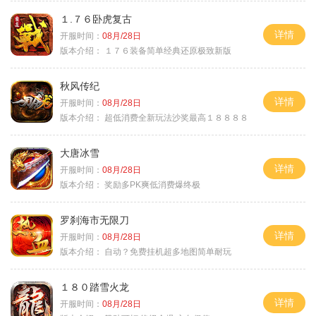
１.７６卧虎复古
详情
开服时间：
08月/28日
版本介绍：
１７６装备简单经典还原极致新版
秋风传纪
详情
开服时间：
08月/28日
版本介绍：
超低消费全新玩法沙奖最高１８８８８
大唐冰雪
详情
开服时间：
08月/28日
版本介绍：
奖励多PK爽低消费爆终极
罗刹海市无限刀
详情
开服时间：
08月/28日
版本介绍：
自动？免费挂机超多地图简单耐玩
１８０踏雪火龙
详情
开服时间：
08月/28日