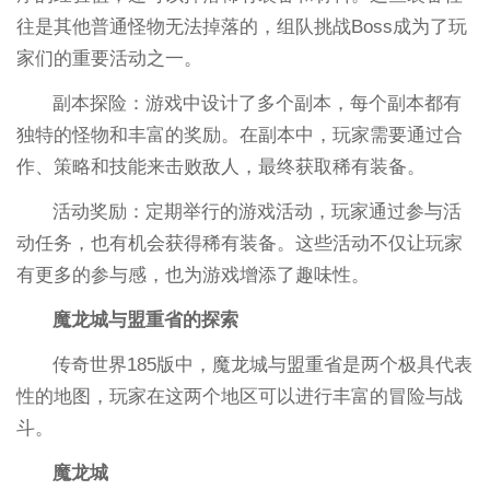
往是其他普通怪物无法掉落的，组队挑战Boss成为了玩
家们的重要活动之一。
副本探险：游戏中设计了多个副本，每个副本都有
独特的怪物和丰富的奖励。在副本中，玩家需要通过合
作、策略和技能来击败敌人，最终获取稀有装备。
活动奖励：定期举行的游戏活动，玩家通过参与活
动任务，也有机会获得稀有装备。这些活动不仅让玩家
有更多的参与感，也为游戏增添了趣味性。
魔龙城与盟重省的探索
传奇世界185版中，魔龙城与盟重省是两个极具代表
性的地图，玩家在这两个地区可以进行丰富的冒险与战
斗。
魔龙城