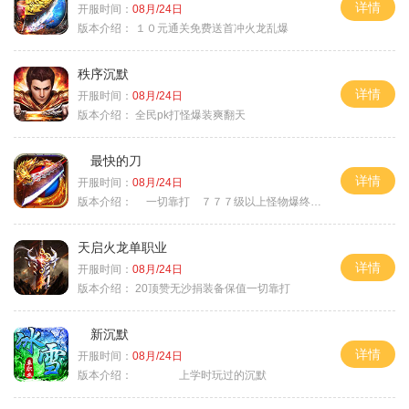
详情
开服时间：
08月/24日
版本介绍：
１０元通关免费送首冲火龙乱爆
秩序沉默
详情
开服时间：
08月/24日
版本介绍：
全民pk打怪爆装爽翻天
最快的刀
详情
开服时间：
08月/24日
版本介绍：
一切靠打 ７７７级以上怪物爆终极
天启火龙单职业
详情
开服时间：
08月/24日
版本介绍：
20顶赞无沙捐装备保值一切靠打
新沉默
详情
开服时间：
08月/24日
版本介绍：
上学时玩过的沉默