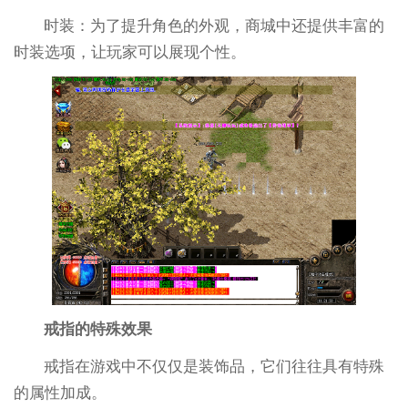
时装：为了提升角色的外观，商城中还提供丰富的
时装选项，让玩家可以展现个性。
戒指的特殊效果
戒指在游戏中不仅仅是装饰品，它们往往具有特殊
的属性加成。