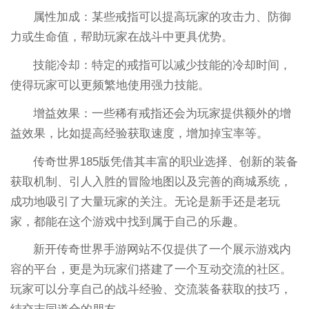
属性加成：某些戒指可以提高玩家的攻击力、防御
力或生命值，帮助玩家在战斗中更具优势。
技能冷却：特定的戒指可以减少技能的冷却时间，
使得玩家可以更频繁地使用强力技能。
增益效果：一些稀有戒指还会为玩家提供额外的增
益效果，比如提高经验获取速度，增加掉宝率等。
传奇世界185版凭借其丰富的职业选择、创新的装备
获取机制、引人入胜的冒险地图以及完善的商城系统，
成功地吸引了大量玩家的关注。无论是新手还是老玩
家，都能在这个游戏中找到属于自己的乐趣。
新开传奇世界手游网站不仅提供了一个展示游戏内
容的平台，更是为玩家们搭建了一个互动交流的社区。
玩家可以分享自己的战斗经验、交流装备获取的技巧，