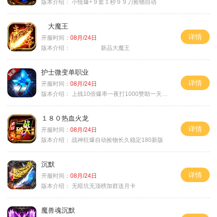
版本介绍：
小怪爆+９套１秒９９刀捡物自动
大魔王
详情
开服时间：
08月/24日
版本介绍：
新品大魔王
护士微变单职业
详情
开服时间：
08月/24日
版本介绍：
上线10倍爆率一夜打1000赞助一天毕业
１８０热血火龙
详情
开服时间：
08月/24日
版本介绍：
战神狂爆自动捡物长久稳定180新版
沉默
详情
开服时间：
08月/24日
版本介绍：
无暗坑无顶榜加群送月卡
魔兽魂沉默