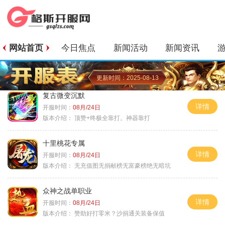
网站首页
今日焦点
新闻活动
新闻资讯
更新时间：2025-08-13
复古微变沉默
详情
开服时间：
08月/24日
版本介绍：
顶赞+终极全靠打。神器靠打
十里桃花专属
详情
开服时间：
08月/24日
版本介绍：
无充值图无捐献榜无富豪榜绝无暗坑
众神之战单职业
详情
开服时间：
08月/24日
版本介绍：
赞助好打零米？沙捐通关装备保值