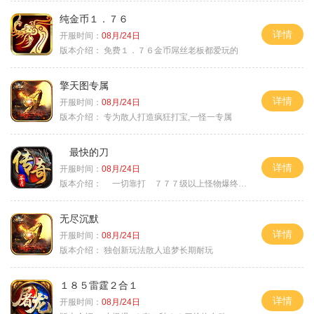
纯金币１．７６
详情
开服时间：
08月/24日
版本介绍：
免费１．７６金币屌丝老板都爱玩的
擎天图专属
详情
开服时间：
08月/24日
版本介绍：
专为散人打造疯狂打宝,一怪一专属
最快的刀
详情
开服时间：
08月/24日
版本介绍：
一切靠打 ７７７级以上怪物爆终极
无尽沉默
详情
开服时间：
08月/24日
版本介绍：
独创新玩法散人追梦长期耐玩
１８５雷霆２合１
详情
开服时间：
08月/24日